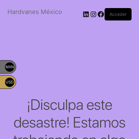
Hardvanes México
LinkedIn
Instagram
Facebook
Acceder
MXN
USD
¡Disculpa este
desastre! Estamos