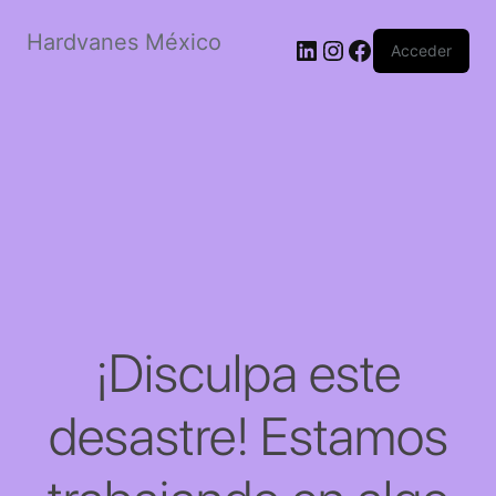
Hardvanes México
LinkedIn
Instagram
Facebook
Acceder
¡Disculpa este
desastre! Estamos