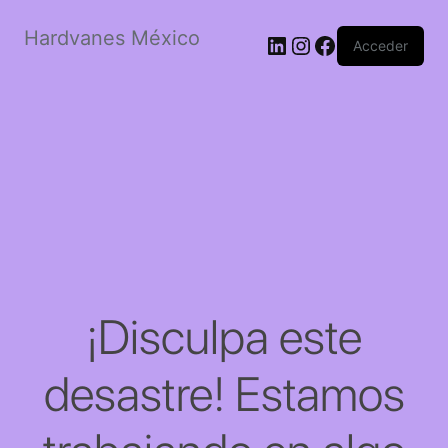
Hardvanes México
LinkedIn
Instagram
Facebook
Acceder
¡Disculpa este
desastre! Estamos