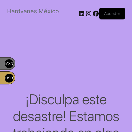
Hardvanes México
LinkedIn
Instagram
Facebook
Acceder
MXN
USD
¡Disculpa este
desastre! Estamos