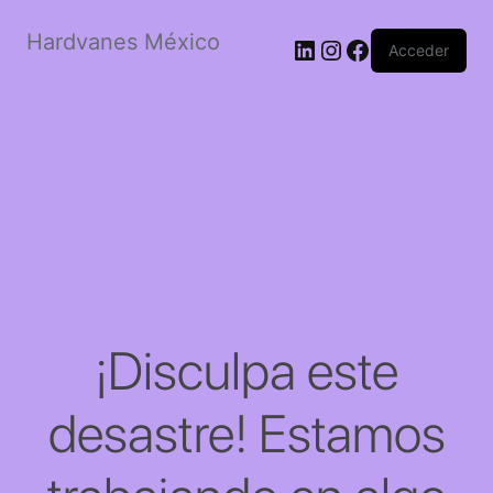
Hardvanes México
LinkedIn
Instagram
Facebook
Acceder
¡Disculpa este
desastre! Estamos