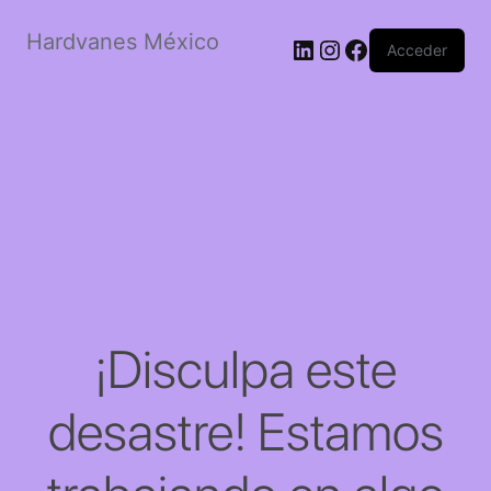
Hardvanes México
LinkedIn
Instagram
Facebook
Acceder
¡Disculpa este
desastre! Estamos