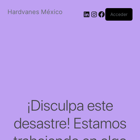
Hardvanes México
LinkedIn
Instagram
Facebook
Acceder
¡Disculpa este
desastre! Estamos