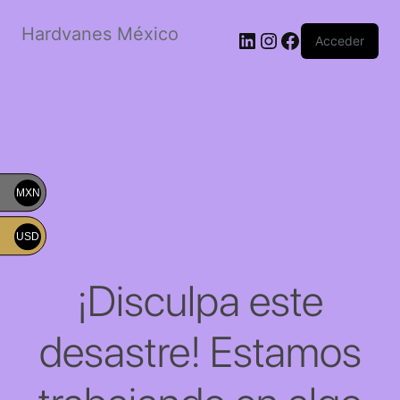
Hardvanes México
LinkedIn
Instagram
Facebook
Acceder
MXN
USD
¡Disculpa este
desastre! Estamos