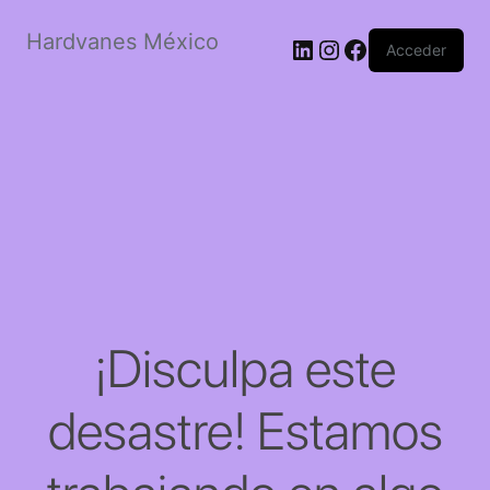
Hardvanes México
LinkedIn
Instagram
Facebook
Acceder
¡Disculpa este
desastre! Estamos