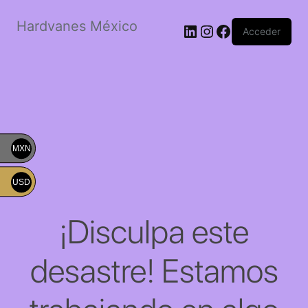
Hardvanes México
LinkedIn
Instagram
Facebook
Acceder
MXN
USD
¡Disculpa este
desastre! Estamos