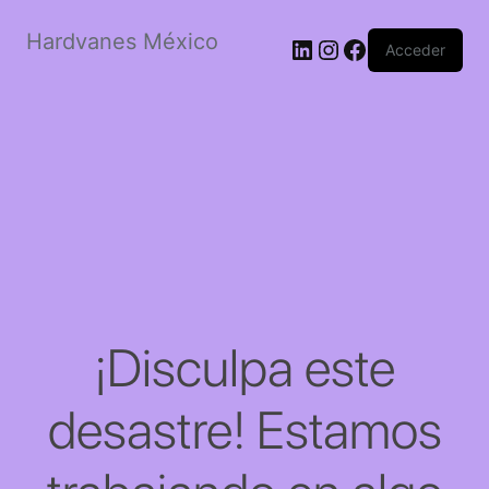
Hardvanes México
LinkedIn
Instagram
Facebook
Acceder
¡Disculpa este
desastre! Estamos