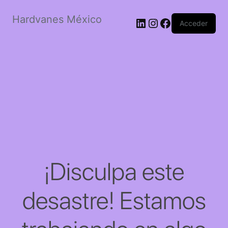
Hardvanes México
LinkedIn
Instagram
Facebook
Acceder
¡Disculpa este
desastre! Estamos