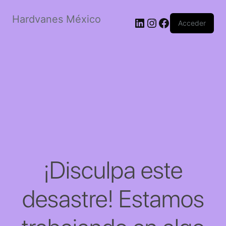
Hardvanes México
LinkedIn
Instagram
Facebook
Acceder
¡Disculpa este
desastre! Estamos