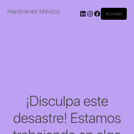
Hardvanes México
LinkedIn
Instagram
Facebook
Acceder
¡Disculpa este
desastre! Estamos