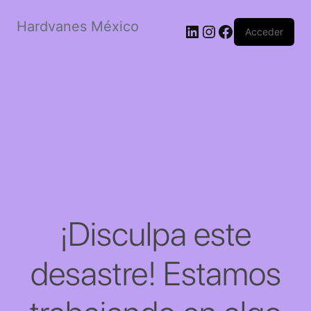
Hardvanes México
LinkedIn
Instagram
Facebook
Acceder
¡Disculpa este
desastre! Estamos