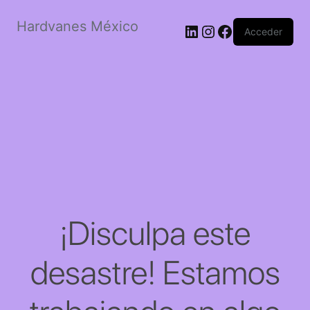
Hardvanes México
LinkedIn
Instagram
Facebook
Acceder
¡Disculpa este
desastre! Estamos