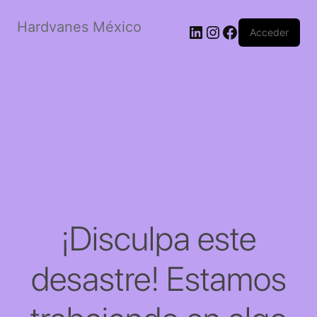
Hardvanes México
LinkedIn
Instagram
Facebook
Acceder
¡Disculpa este
desastre! Estamos