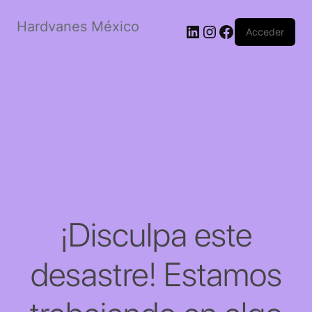
Hardvanes México
LinkedIn
Instagram
Facebook
Acceder
¡Disculpa este
desastre! Estamos