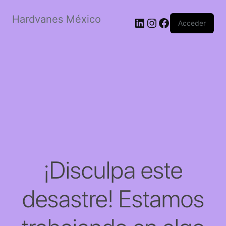
Hardvanes México
LinkedIn
Instagram
Facebook
Acceder
¡Disculpa este
desastre! Estamos