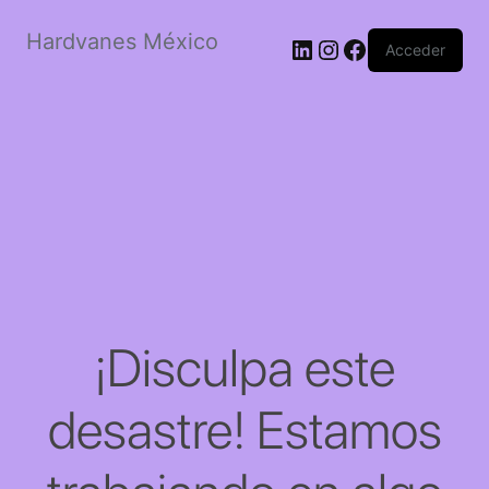
Hardvanes México
LinkedIn
Instagram
Facebook
Acceder
¡Disculpa este
desastre! Estamos