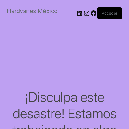
Hardvanes México
LinkedIn
Instagram
Facebook
Acceder
¡Disculpa este
desastre! Estamos