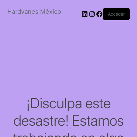
Hardvanes México
LinkedIn
Instagram
Facebook
Acceder
¡Disculpa este
desastre! Estamos