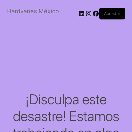
Hardvanes México
LinkedIn
Instagram
Facebook
Acceder
¡Disculpa este
desastre! Estamos