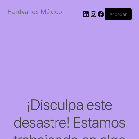
Hardvanes México
LinkedIn
Instagram
Facebook
Acceder
¡Disculpa este
desastre! Estamos