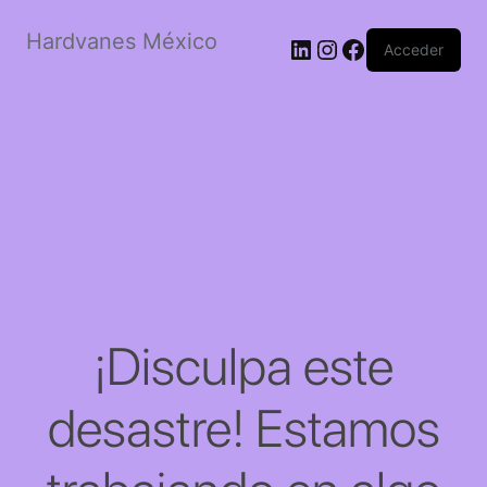
Hardvanes México
LinkedIn
Instagram
Facebook
Acceder
¡Disculpa este
desastre! Estamos