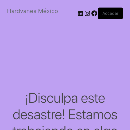
Hardvanes México
LinkedIn
Instagram
Facebook
Acceder
¡Disculpa este
desastre! Estamos