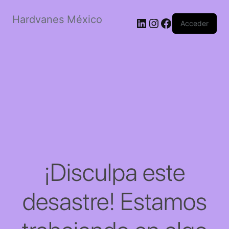
Hardvanes México
LinkedIn
Instagram
Facebook
Acceder
¡Disculpa este
desastre! Estamos