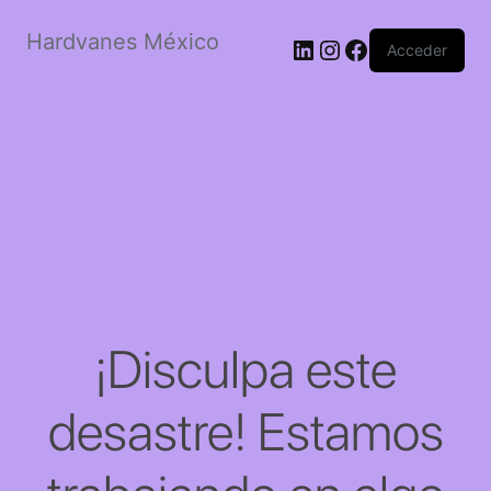
Hardvanes México
LinkedIn
Instagram
Facebook
Acceder
¡Disculpa este
desastre! Estamos