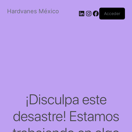
Hardvanes México
LinkedIn
Instagram
Facebook
Acceder
¡Disculpa este
desastre! Estamos