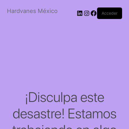
Hardvanes México
LinkedIn
Instagram
Facebook
Acceder
¡Disculpa este
desastre! Estamos