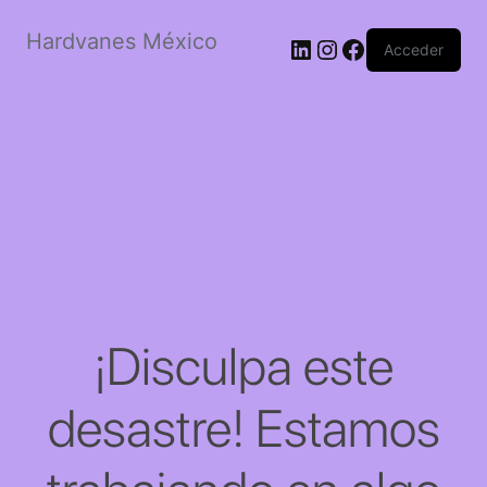
Hardvanes México
LinkedIn
Instagram
Facebook
Acceder
¡Disculpa este
desastre! Estamos