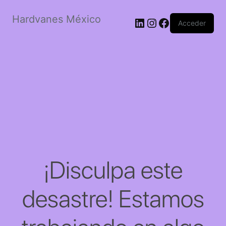
Hardvanes México
LinkedIn
Instagram
Facebook
Acceder
¡Disculpa este
desastre! Estamos