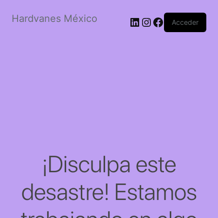
Hardvanes México
LinkedIn
Instagram
Facebook
Acceder
¡Disculpa este
desastre! Estamos