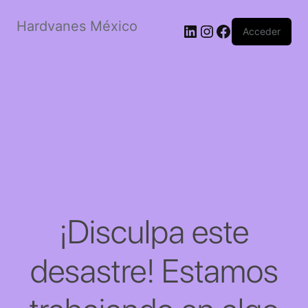
Hardvanes México
LinkedIn
Instagram
Facebook
Acceder
¡Disculpa este
desastre! Estamos