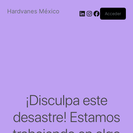
Hardvanes México
LinkedIn
Instagram
Facebook
Acceder
¡Disculpa este
desastre! Estamos