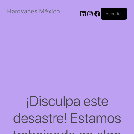
Hardvanes México
LinkedIn
Instagram
Facebook
Acceder
¡Disculpa este
desastre! Estamos