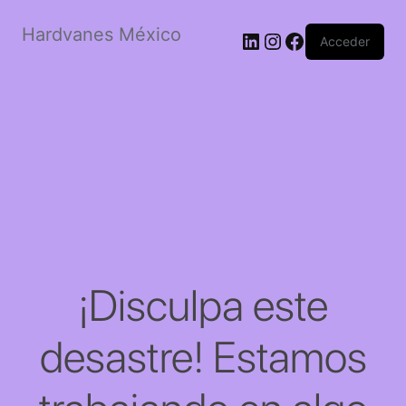
Hardvanes México
LinkedIn
Instagram
Facebook
Acceder
¡Disculpa este
desastre! Estamos