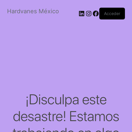
Hardvanes México
LinkedIn
Instagram
Facebook
Acceder
¡Disculpa este
desastre! Estamos