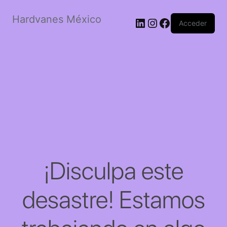
Hardvanes México
LinkedIn
Instagram
Facebook
Acceder
¡Disculpa este
desastre! Estamos