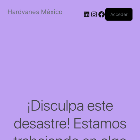
Hardvanes México
LinkedIn
Instagram
Facebook
Acceder
¡Disculpa este
desastre! Estamos