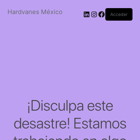
Hardvanes México
LinkedIn
Instagram
Facebook
Acceder
¡Disculpa este
desastre! Estamos