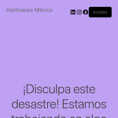
Hardvanes México
LinkedIn
Instagram
Facebook
Acceder
¡Disculpa este
desastre! Estamos