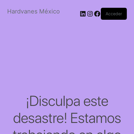
Hardvanes México
LinkedIn
Instagram
Facebook
Acceder
¡Disculpa este
desastre! Estamos