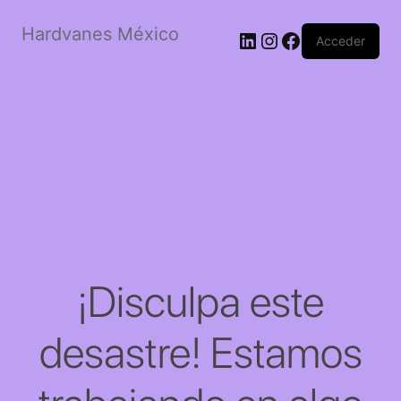
Hardvanes México
LinkedIn
Instagram
Facebook
Acceder
¡Disculpa este
desastre! Estamos