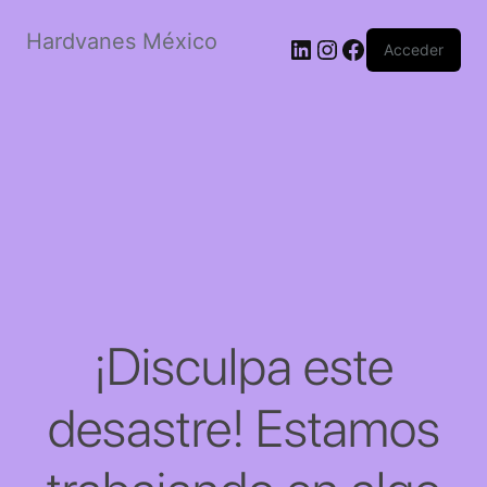
Hardvanes México
LinkedIn
Instagram
Facebook
Acceder
¡Disculpa este
desastre! Estamos