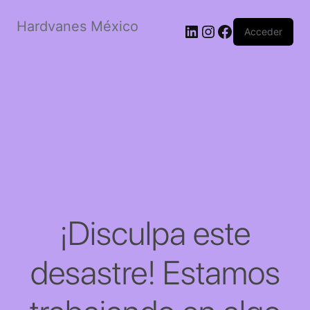
Hardvanes México
LinkedIn
Instagram
Facebook
Acceder
¡Disculpa este
desastre! Estamos