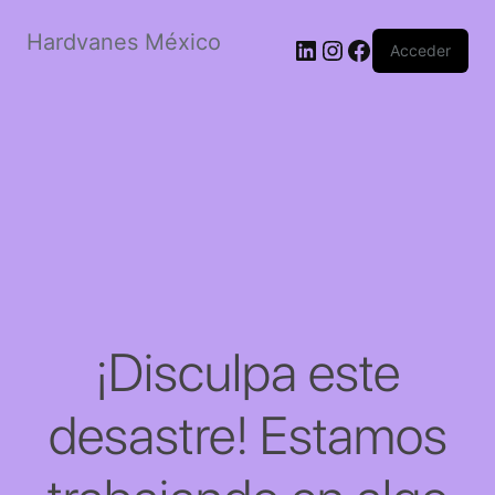
Hardvanes México
LinkedIn
Instagram
Facebook
Acceder
¡Disculpa este
desastre! Estamos