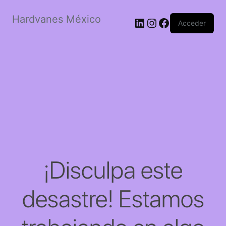
Hardvanes México
LinkedIn
Instagram
Facebook
Acceder
¡Disculpa este
desastre! Estamos