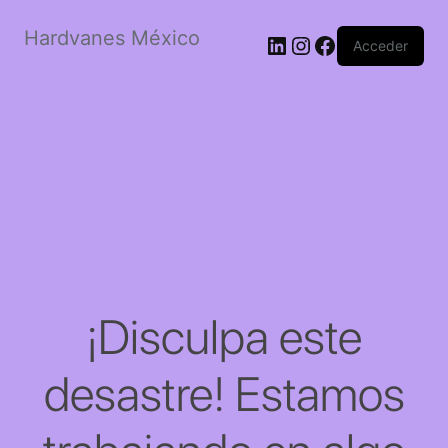
Hardvanes México
LinkedIn
Instagram
Facebook
Acceder
¡Disculpa este
desastre! Estamos