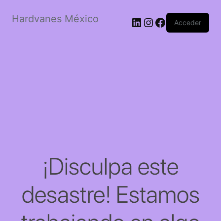
Hardvanes México
LinkedIn
Instagram
Facebook
Acceder
¡Disculpa este
desastre! Estamos